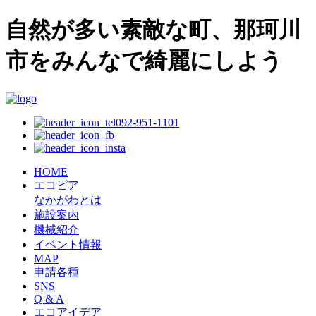
自然が多い素敵な町、那珂川
市をみんなで綺麗にしよう
092-951-1101
HOME
エコピア
なかがわとは
施設案内
機械紹介
イベント情報
MAP
申請各種
SNS
Q & A
エコアイデア